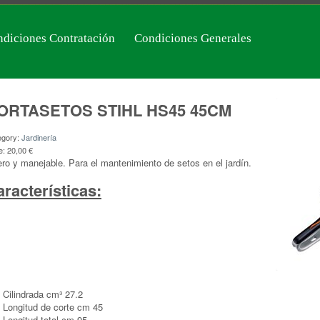
diciones Contratación
Condiciones Generales
ORTASETOS STIHL HS45 45CM
egory:
Jardinería
e:
20,00 €
ero y manejable. Para el mantenimiento de setos en el jardín.
racterísticas:
Cilindrada cm³ 27.2
Longitud de corte cm 45
Longitud total cm 95